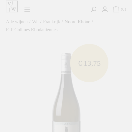
hoofdinhoud
0
/
/
/
/
Alle wijnen
Wit
Frankrijk
Noord Rhône
IGP Collines Rhodaniènnes
component.cms.imageGallery.skipImageGallery
€ 13,75