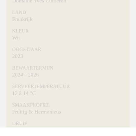
Domaine Yves Cuilleron
LAND
Frankrijk
KLEUR
Wit
OOGSTJAAR
2023
BEWAARTERMIJN
2024 - 2026
SERVEERTEMPERATUUR
12 à 14 °C
SMAAKPROFIEL
Fruitig & Harmonieus
DRUIF
Marsanne