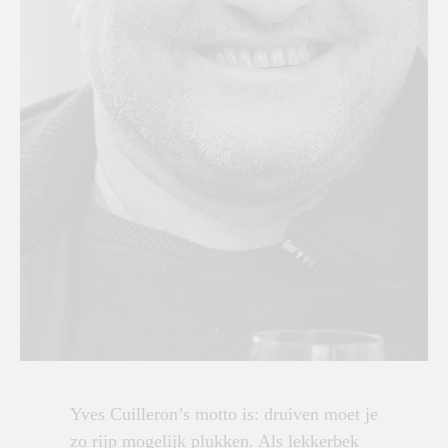
Yves Cuilleron’s motto is: druiven moet je
zo rijp mogelijk plukken. Als lekkerbek