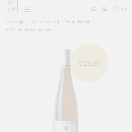
hoofdinhoud
0
/
/
/
/
Alle wijnen
Wit
Frankrijk
Noord Rhône
IGP Collines Rhodaniènnes
component.cms.imageGallery.skipImageGallery
€ 21,95