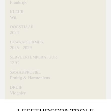
Frankrijk
KLEUR
Wit
OOGSTJAAR
2024
BEWAARTERMIJN
2025 - 2029
SERVEERTEMPERATUUR
12°C
SMAAKPROFIEL
Fruitig & Harmonieus
DRUIF
Viognier
INHOUD
0.75 L