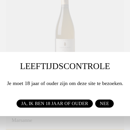
LEEFTIJDSCONTROLE
Domaine Yves Cuilleron
Saint Péray 2023 Lieu-dit-Biousse
Je moet 18 jaar of ouder zijn om deze site te bezoeken.
100% Marsanne gedurende 9 maanden in eiken
gerijpt (20% nieuw)
JA, IK BEN 18 JAAR OF OUDER
NEE
DRUIVENRAS
Marsanne