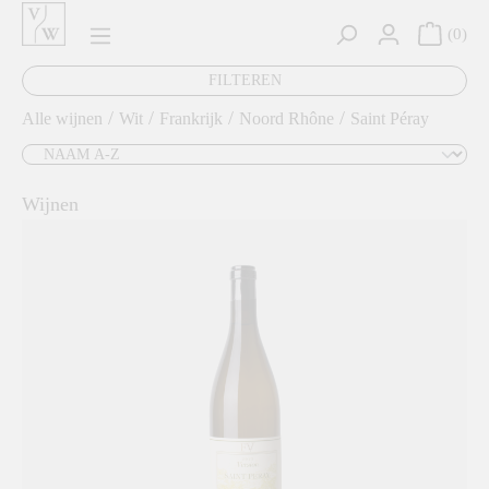
hoofdinhoud
0
FILTEREN
/
/
/
/
Alle wijnen
Wit
Frankrijk
Noord Rhône
Saint Péray
Wijnen