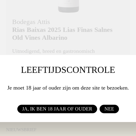
Bodegas Attis
Rias Baixas 2025 Lias Finas Salnes
Old Vines Albarino
Uitnodigend, breed en gastronomisch
DRUIVENRAS
LEEFTIJDSCONTROLE
Albariño
Je moet 18 jaar of ouder zijn om deze site te bezoeken.
€ 23,10
BESTEL
JA, IK BEN 18 JAAR OF OUDER
NEE
NIEUWSBRIEF