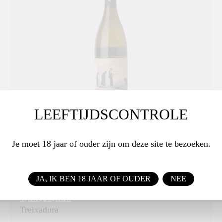
LEEFTIJDSCONTROLE
Adega Ramón do Casar
Ribeiro 2025 Ramón do Casar
Treixadura
Je moet 18 jaar of ouder zijn om deze site te bezoeken.
Drie keer op rij uitgeroepen tot beste witte wijn
van Ribeiro.
JA, IK BEN 18 JAAR OF OUDER
NEE
DRUIVENRAS
Treixadura