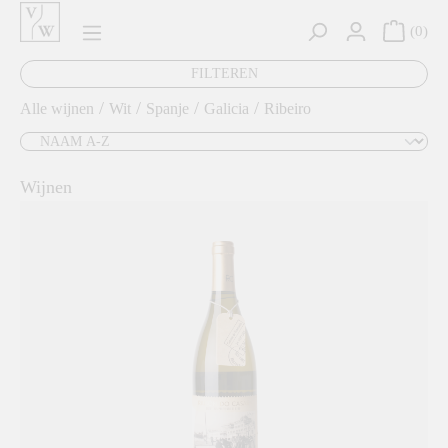
hoofdinhoud
0
FILTEREN
/
/
/
/
Alle wijnen
Wit
Spanje
Galicia
Ribeiro
Wijnen