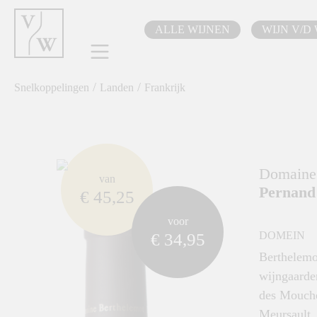
oekopdracht
Ga naar de hoofdnavigatie
ALLE WIJNEN
WIJN V/D
/
/
Snelkoppelingen
Landen
Frankrijk
component.cms.imageGallery.skipImageGallery
Domaine
van
Pernand 
€ 45,25
voor
DOMEIN
€ 34,95
Berthelemo
wijngaarde
des Mouche
Meursault. 