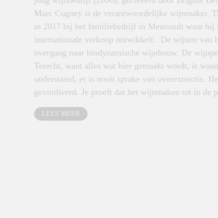
jong wijnbedrijf (2006), gecreëerd door Brigitte Be
Marc Cugney is de verantwoordelijke wijnmaker. T
in 2017 bij het familiebedrijf in Meursault waar hi
internationale verkoop ontwikkelt. De wijnen van he
overgang naar biodynamische wijnbouw.
De wijnper
Terecht, want alles wat hier gemaakt wordt, is waanz
understated, er is nooit sprake van overextractie. H
gevinifieerd. Je proeft dat het wijnmaken tot in de p
LEES MEER