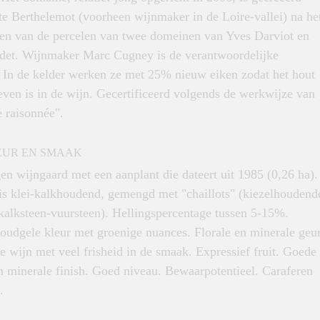
te Berthelemot (voorheen wijnmaker in de Loire-vallei) na he
n van de percelen van twee domeinen van Yves Darviot en
det. Wijnmaker Marc Cugney is de verantwoordelijke
 In de kelder werken ze met 25% nieuw eiken zodat het hout
ven is in de wijn. Gecertificeerd volgends de werkwijze van
e raisonnée".
EUR EN SMAAK
n wijngaard met een aanplant die dateert uit 1985 (0,26 ha).
s klei-kalkhoudend, gemengd met "chaillots" (kiezelhoudend
 kalksteen-vuursteen). Hellingspercentage tussen 5-15%.
oudgele kleur met groenige nuances. Florale en minerale geur
 wijn met veel frisheid in de smaak. Expressief fruit. Goede
n minerale finish. Goed niveau. Bewaarpotentieel. Caraferen
.