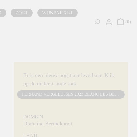
D
ZOET
WIJNPAKKET
0
Er is een nieuw oogstjaar leverbaar. Klik
op de onderstaande link.
PERNAND VERGELESSES 2023 BLANC LES BELLES FILLES
DOMEIN
Domaine Berthelemot
LAND