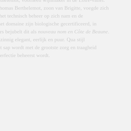
rthelemot, voorheen wijnmaker in de Loire-vallei.
homas Berthelemot, zoon van Brigitte, voegde zich
j het technisch beheer op zich nam en de
t domaine zijn biologische gecertificeerd, in
s bejubelt dit als
nouveau nom en Côte de Beaune
.
innig elegant, eerlijk en puur. Qua stijl
et sap wordt met de grootste zorg en traagheid
erfectie beheerst wordt.