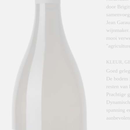
door Brigit
samenvoege
Jean Garau
wijnmaker.
mooi verwe
"agricultur
KLEUR, G
Goed gelege
De bodem i
resten van
Prachtige g
Dynamische
spanning e
aanbevolen