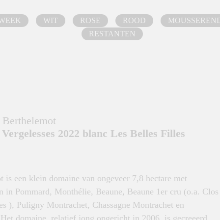
 WEEK
WIT
ROSE
ROOD
MOUSSEREN
RESTANTEN
 Berthelemot
Vergelesses 2022 blanc Les Belles Filles
t is een klein domaine van ongeveer 7,8 hectare met
n in Pommard, Monthélie, Beaune, Beaune 1er cru (o.a. Clos
s ), Puligny Montrachet, Chassagne Montrachet en
Het domaine, relatief jong opgericht in 2006, is gecreeerd