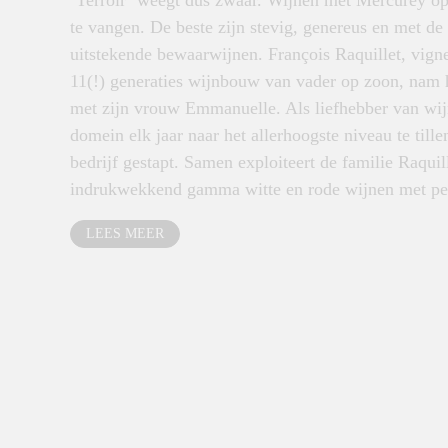
‘Terroir’ weegt dus zwaar. Wijnen met Mercurey op 
te vangen. De beste zijn stevig, genereus en met de 
uitstekende bewaarwijnen. François Raquillet, vign
11(!) generaties wijnbouw van vader op zoon, nam 
met zijn vrouw Emmanuelle. Als liefhebber van wijn
domein elk jaar naar het allerhoogste niveau te till
bedrijf gestapt. Samen exploiteert de familie Raqui
indrukwekkend gamma witte en rode wijnen met pers
LEES MEER