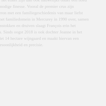
het etiket zijn dan ook nauwelijks onder een hoed
nodige finesse. Vooral de premier crus zijn
eron met een familiegeschiedenis van maar liefst
het familiedomein in Mercurey in 1990 over, samen
stokken en druiven slaagt François erin het
en. Sinds oogst 2018 is ook dochter Jeanne in het
llet 14 hectare wijngaard en maakt hiervan een
oonlijkheid en precisie.