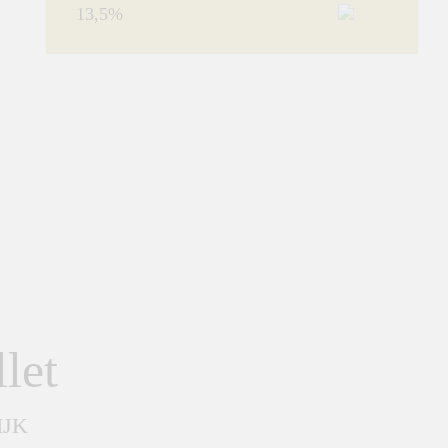
13,5%
let
IJK