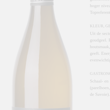
hoger nivea
Topreferent
KLEUR, G
Uit de sect
goudgeel. F
houtsmaak,
geeft. Ener
evenwichti
GASTRON
Schaal- en
(parelhoen
de Savoie).