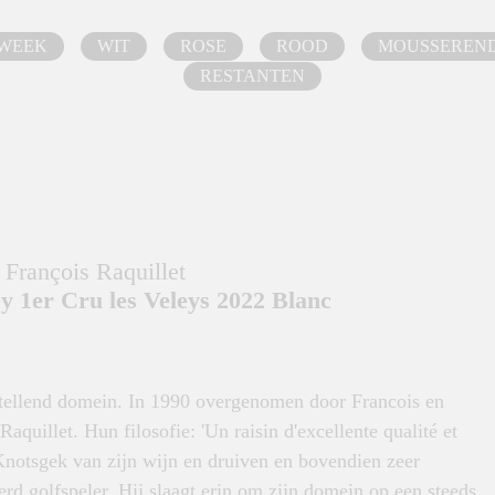
 WEEK
WIT
ROSE
ROOD
MOUSSEREN
RESTANTEN
François Raquillet
 1er Cru les Veleys 2022 Blanc
 tellend domein. In 1990 overgenomen door Francois en
aquillet. Hun filosofie: 'Un raisin d'excellente qualité et
Knotsgek van zijn wijn en druiven en bovendien zeer
erd golfspeler. Hij slaagt erin om zijn domein op een steeds