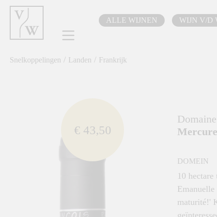
oekopdracht
Ga naar de hoofdnavigatie
ALLE WIJNEN
WIJN V/D
/
/
Snelkoppelingen
Landen
Frankrijk
component.cms.imageGallery.skipImageGallery
Domaine 
€ 43,50
Mercurey
DOMEIN
10 hectare
Emanuelle R
maturité!' 
geïnteresse