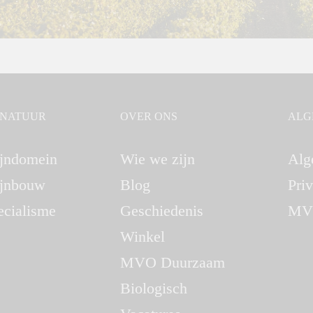
GNATUUR
OVER ONS
ALG
jndomein
Wie we zijn
Alg
jnbouw
Blog
Pri
ecialisme
Geschiedenis
MV
Winkel
MVO Duurzaam
Biologisch