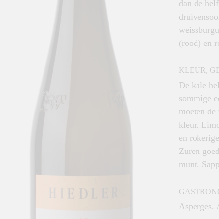
dan de helf
druivensoor
weissburgu
(rood) en r
KLEUR, G
De kale he
sommige ee
moeten de 
kleur. Limo
en rokerig
Zuren goed 
munt. Sapp
GASTRON
Asperges. 