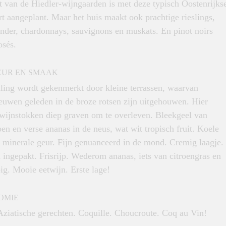
t van de Hiedler-wijngaarden is met deze typisch Oostenrijks
t aangeplant. Maar het huis maakt ook prachtige rieslings,
nder, chardonnays, sauvignons en muskats. En pinot noirs
osés.
EUR EN SMAAK
lling wordt gekenmerkt door kleine terrassen, waarvan
uwen geleden in de broze rotsen zijn uitgehouwen. Hier
wijnstokken diep graven om te overleven. Bleekgeel van
en en verse ananas in de neus, wat wit tropisch fruit. Koele
e minerale geur. Fijn genuanceerd in de mond. Cremig laagje.
ingepakt. Frisrijp. Wederom ananas, iets van citroengras en
ig. Mooie eetwijn. Erste lage!
OMIE
Aziatische gerechten. Coquille. Choucroute. Coq au Vin!