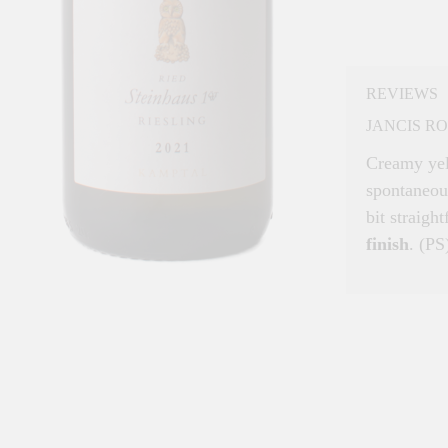
REVIEWS
JANCIS RO
Creamy yell
spontaneou
bit straigh
finish
. (PS