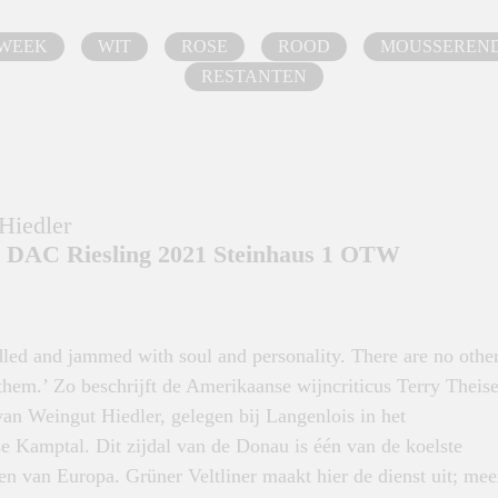
 WEEK
WIT
ROSE
ROOD
MOUSSEREN
RESTANTEN
Hiedler
 DAC Riesling 2021 Steinhaus 1 OTW
dled and jammed with soul and personality. There are no othe
them.’ Zo beschrijft de Amerikaanse wijncriticus Terry Theis
an Weingut Hiedler, gelegen bij Langenlois in het
e Kamptal. Dit zijdal van de Donau is één van de koelste
n van Europa. Grüner Veltliner maakt hier de dienst uit; mee