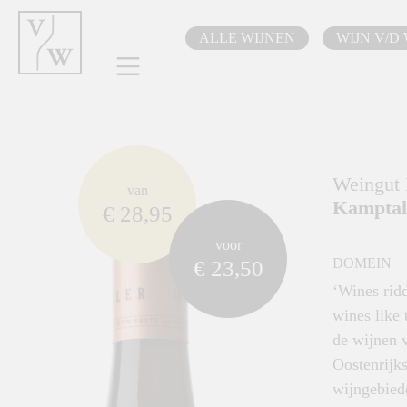
oekopdracht
Ga naar de hoofdnavigatie
ALLE WIJNEN
WIJN V/D
component.cms.imageGallery.skipImageGallery
Weingut 
van
Kamptal
€ 28,95
voor
DOMEIN
€ 23,50
‘Wines rid
wines like 
de wijnen v
Oostenrijks
wijngebiede