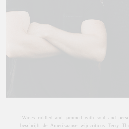
‘Wines riddled and jammed with soul and person
beschrijft de Amerikaanse wijncriticus Terry Th