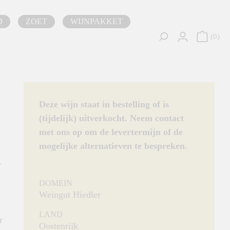
D
ZOET
WIJNPAKKET
0
Deze wijn staat in bestelling of is
(tijdelijk) uitverkocht. Neem contact
met ons op om de levertermijn of de
mogelijke alternatieven te bespreken.
r
e
DOMEIN
Weingut Hiedler
LAND
r
Oostenrijk