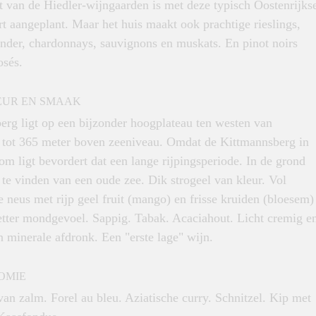
t van de Hiedler-wijngaarden is met deze typisch Oostenrijks
t aangeplant. Maar het huis maakt ook prachtige rieslings,
nder, chardonnays, sauvignons en muskats. En pinot noirs
osés.
EUR EN SMAAK
erg ligt op een bijzonder hoogplateau ten westen van
 tot 365 meter boven zeeniveau. Omdat de Kittmannsberg in
om ligt bevordert dat een lange rijpingsperiode. In de grond
 te vinden van een oude zee. Dik strogeel van kleur. Vol
 neus met rijp geel fruit (mango) en frisse kruiden (bloesem)
vetter mondgevoel. Sappig. Tabak. Acaciahout. Licht cremig e
n minerale afdronk. Een "erste lage" wijn.
OMIE
an zalm. Forel au bleu. Aziatische curry. Schnitzel. Kip met