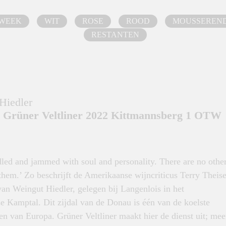
 WEEK
WIT
ROSE
ROOD
MOUSSEREN
RESTANTEN
Hiedler
 Grüner Veltliner 2022 Kittmannsberg 1 OTW
dled and jammed with soul and personality. There are no othe
them.’ Zo beschrijft de Amerikaanse wijncriticus Terry Theis
an Weingut Hiedler, gelegen bij Langenlois in het
e Kamptal. Dit zijdal van de Donau is één van de koelste
n van Europa. Grüner Veltliner maakt hier de dienst uit; mee