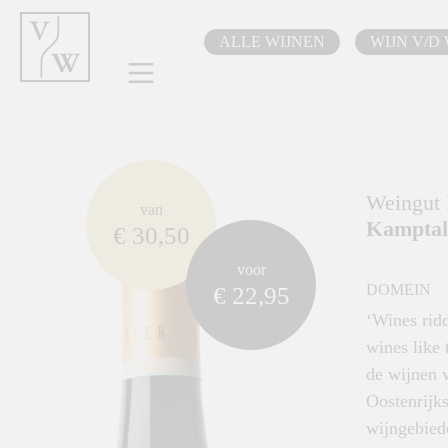
oekopdracht
Ga naar de hoofdnavigatie
ALLE WIJNEN
WIJN V/D
component.cms.imageGallery.skipImageGallery
Weingut 
van
Kamptal
€ 30,50
voor
DOMEIN
€ 22,95
‘Wines rid
wines like 
de wijnen v
Oostenrijks
wijngebiede