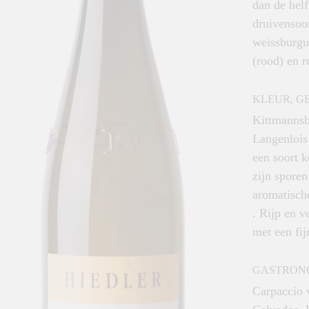
dan de helf
druivensoor
weissburgu
(rood) en r
KLEUR, G
Kittmannsb
Langenlois
een soort k
zijn sporen
aromatische
. Rijp en 
met een fij
GASTRON
Carpaccio v