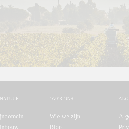
GNATUUR
OVER ONS
ALG
jndomein
Wie we zijn
Alg
jnbouw
Blog
Pri