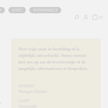
D
ZOET
WIJNPAKKET
0
Deze wijn staat in bestelling of is
(tijdelijk) uitverkocht. Neem contact
met ons op om de levertermijn of de
mogelijke alternatieven te bespreken.
r
e
DOMEIN
Weingut Hiedler
LAND
r
Oostenrijk