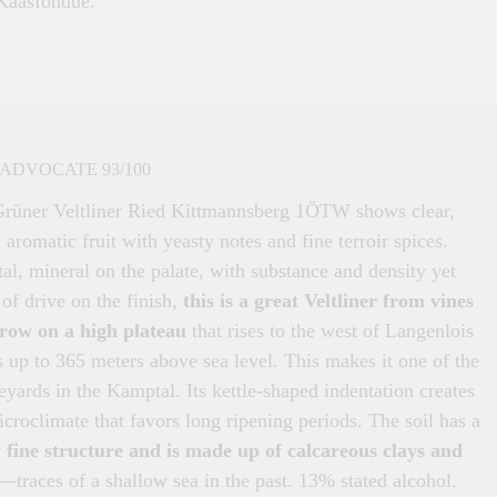
Kaasfondue.
ADVOCATE 93/100
rüner Veltliner Ried Kittmannsberg 1ÖTW shows clear,
 aromatic fruit with yeasty notes and fine terroir spices.
al, mineral on the palate, with substance and density yet
 of drive on the finish,
this is a great Veltliner from vines
grow on a high plateau
that rises to the west of Langenlois
 up to 365 meters above sea level. This makes it one of the
eyards in the Kamptal. Its kettle-shaped indentation creates
croclimate that favors long ripening periods. The soil has a
y
fine structure and is made up of calcareous clays and
—traces of a shallow sea in the past. 13% stated alcohol.