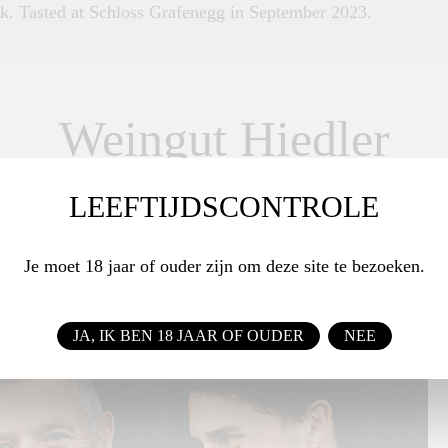
rk. Tasted at Schloss Grafenegg in September 2023.
Weingut Hiedler
NEDER-OOSTENRIJK / OOSTENRIJK
LEEFTIJDSCONTROLE
Je moet 18 jaar of ouder zijn om deze site te bezoeken.
JA, IK BEN 18 JAAR OF OUDER
NEE