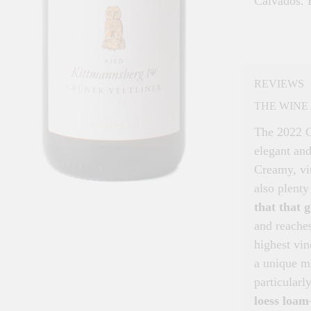
Calvados. 
REVIEWS
THE WINE 
The 2022 G
elegant and
Creamy, vit
also plenty
that that 
and reaches
highest vin
a unique mi
particularl
loess loam