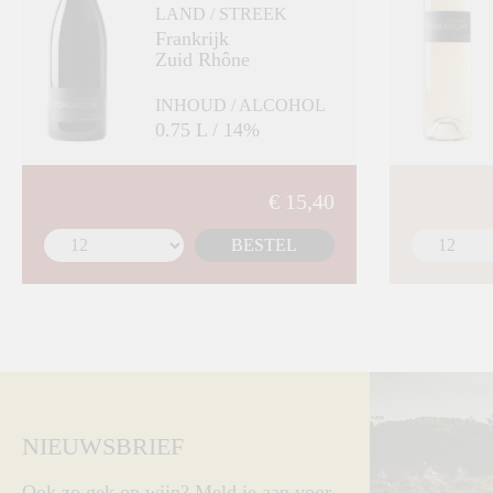
LAND / STREEK
Frankrijk
Zuid Rhône
INHOUD / ALCOHOL
0.75 L / 14%
€ 15,40
BESTEL
NIEUWSBRIEF
Ook zo gek op wijn? Meld je aan voor