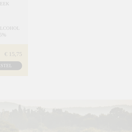
REEK
ALCOHOL
,5%
€ 15,75
ESTEL