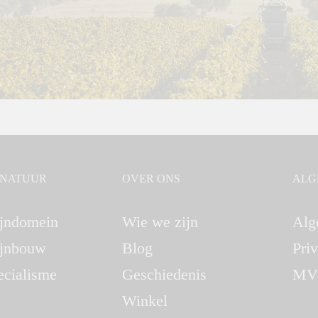
GNATUUR
OVER ONS
ALG
jndomein
Wie we zijn
Alg
jnbouw
Blog
Pri
ecialisme
Geschiedenis
MV
Winkel