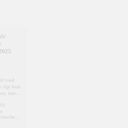
de
e
2025
ld rond
 rijp fruit
ren, met
AS
 afdronk.
en
Grenache
ssanne en
(Rolle)