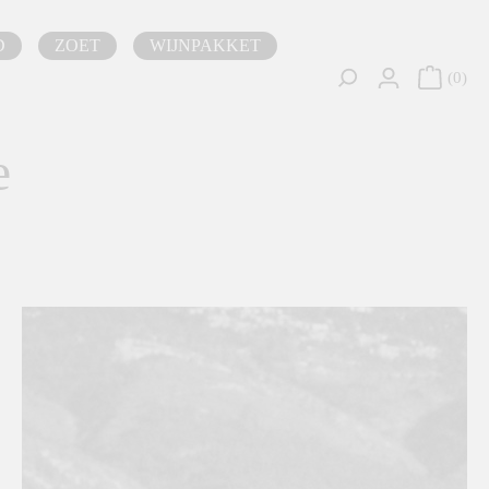
D
ZOET
WIJNPAKKET
0
e