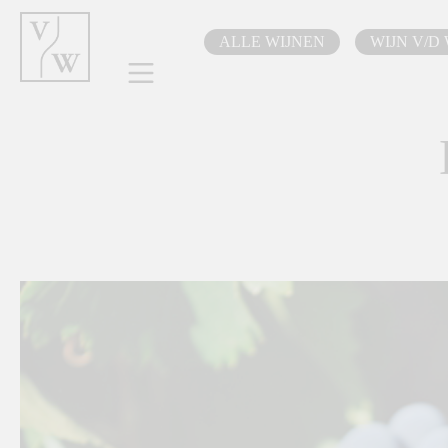
oekopdracht
Ga naar de hoofdnavigatie
ALLE WIJNEN
WIJN V/D