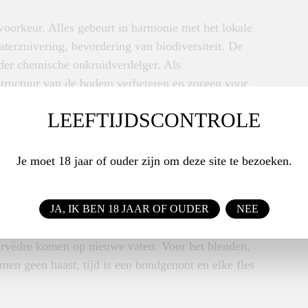
 voorkeur. Alles gebeurt in harmonie met het lokale
terzuivering, bevordering van biodiversiteit. De
der chemische onkruidverdelger. Als
structuur van de bodem verbeteren en zorgen voor
LEEFTIJDSCONTROLE
Je moet 18 jaar of ouder zijn om deze site te bezoeken.
anten om de natuurlijke afweer van de wijnstok te
leen de mooiste druiven het natuurlijke
, waardoor de wijnen op pure wijze hun terroir
JA, IK BEN 18 JAAR OF OUDER
NEE
 van de grenache met veel respect voor het fruit. De
ourvèdre komen op nieuwe vaten. Voor het blenden,
 men geen haast, tijd is een bondgenoot en elke fles