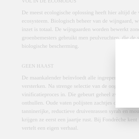
VOL IN DE ECOMODUS
De meest ecologische oplossing heeft hier altijd de
ecosysteem. Biologisch beheer van de wijngaard, wa
inzet is totaal. De wijngaarden worden bewerkt zon
groenbemesters gebruikt men peulvruchten, die de 
biologische bescherming.
GEEN HAAST
De maankalender beïnvloedt alle ingrepen aan de pl
versterken. Na strenge selectie van de oogst gaan al
vinificatieproces in. Die gebeurt geheel zwavelvrij
onthullen. Oude vaten polijsten zachtjes de tannines
tanninerijke, reductieve druivenrassen syrah en m
krijgen ze eerst een jaartje rust. Bij Fondrèche kent
vertelt een eigen verhaal.