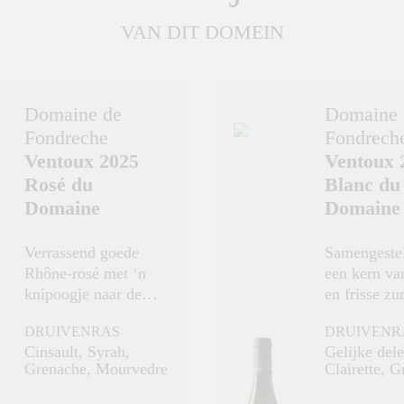
VAN DIT DOMEIN
Domaine de
Domaine 
Fondreche
Fondrech
Ventoux 2025
Ventoux 
Rosé du
Blanc du
Domaine
Domaine
Verrassend goede
Samengeste
Rhône-rosé met ‘n
een kern van
knipoogje naar de
en frisse zu
Provence.
een ziltige,
DRUIVENRAS
DRUIVENR
kalkachtige
Cinsault, Syrah,
Gelijke del
Grenache, Mourvedre
Clairette, 
Blanc, Rou
Vermentino 