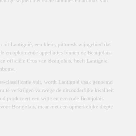
rachtige wijnen met edele tannines en aroma's van
uit Lantignié, een klein, pittoresk wijngebied dat
e en opkomende appellaties binnen de Beaujolais-
en officiële Crus van Beaujolais, heeft Lantignié
ijnbouw.
s-classificatie valt, wordt Lantignié vaak genoemd
ru te verkrijgen vanwege de uitzonderlijke kwaliteit
ud produceert een witte en een rode Beaujolais
 is voor Beaujolais, maar met een opmerkelijke diepte