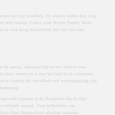
ezen om zijn kwaliteit. De wijnen vinden hun weg
 de hele wereld. Critici zoals Robert Parker, Wine
d al vaak hoog beoordeeld, met lof voor hun
or de natuur, vakmanschap en een streven naar
ie nauw verweven is met het land en de seizoenen.
n te creëren die niet alleen een weerspiegeling zijn
akmanschap.
evend wijnhuis in de Beaujolais dat de rijke
n verfijnde aanpak. Voor liefhebbers van
n Jean-Marc Burgaud een absolute aanrader.