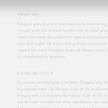
VINIFICATIE
Burgaud gelooft in een minimalistische benadering
centraal staat. De druiven worden met de hand geoo
vinificatie wordt de traditionele semi-koolzuurmac
voor deze regio. De wijnmaker gebruikt uitsluitend n
waarbij hij zowel betonnen tanks als houten vaten in
en complexiteit te bereiken.
ICONISCHE WIJNEN
De wijnen van Domaine Jean-Marc Burgaud zijn krac
bewaarpotentieel. De Morgon Côte du Py is afkomst
Morgon met z’n vulkanische bodem. Côte du Py is 
van de vaste waardes van deze appellation, die co