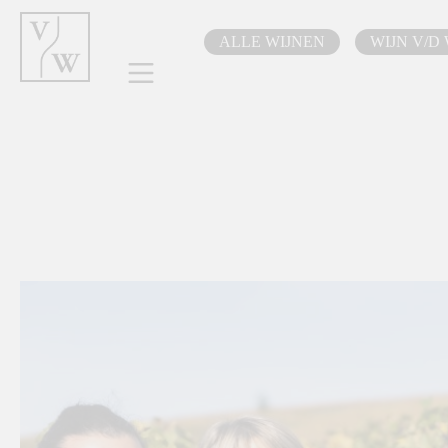
oekopdracht
Ga naar de hoofdnavigatie
ALLE WIJNEN
WIJN V/D