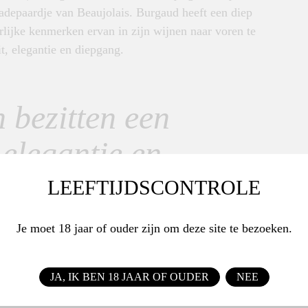
radepaardje van Beaujolais. Burgaud heeft een diep
rlijke kenmerken ervan in zijn wijnen naar voren te
t, elegantie en diepgang.
 bezitten een
 elegantie en
LEEFTIJDSCONTROLE
Je moet 18 jaar of ouder zijn om deze site te bezoeken.
JA, IK BEN 18 JAAR OF OUDER
NEE