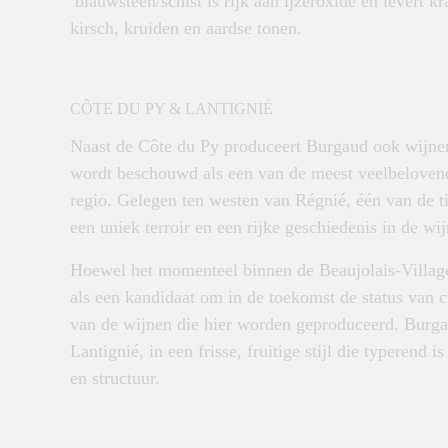
blauwsteen/schist is rijk aan ijzeroxide en levert k
kirsch, kruiden en aardse tonen.
CÔTE DU PY & LANTIGNIÉ
Naast de Côte du Py produceert Burgaud ook wijnen 
wordt beschouwd als een van de meest veelbelovend
regio. Gelegen ten westen van Régnié, één van de ti
een uniek terroir en een rijke geschiedenis in de w
Hoewel het momenteel binnen de Beaujolais-Village
als een kandidaat om in de toekomst de status van c
van de wijnen die hier worden geproduceerd. Burga
Lantignié, in een frisse, fruitige stijl die typerend
en structuur.