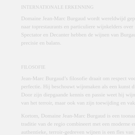
INTERNATIONALE ERKENNING
Domaine Jean-Marc Burgaud wordt wereldwijd gepr
naar toprestaurants en particuliere wijnkelders over
Spectator en Decanter hebben de wijnen van Burgau
precisie en balans.
FILOSOFIE
Jean-Marc Burgaud’s filosofie draait om respect vo
perfectie. Hij beschouwt wijnmaken als een kunst d
Door zijn diepgaande kennis en passie weet hij wijne
van het terroir, maar ook van zijn toewijding en v
Kortom, Domaine Jean-Marc Burgaud is een toonaang
traditie van de regio combineert met een moderne e
authentieke, terroir-gedreven wijnen is een fles va