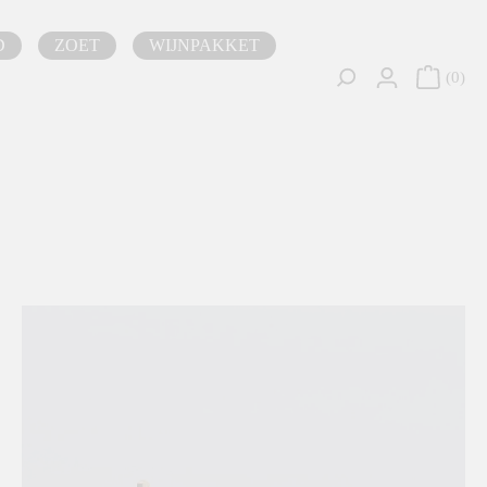
D
ZOET
WIJNPAKKET
0