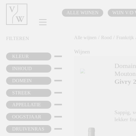
oekopdracht
Ga naar de hoofdnavigatie
ALLE WIJNEN
WIJN V/D
/
/
Alle wijnen
Rood
Frankrijk
FILTEREN
Wijnen
KLEUR
Domain
INHOUD
Mouton
Givry 
DOMEIN
STREEK
APPELLATIE
Sappig, v
OOGSTJAAR
lekker fru
DRUIVENRAS