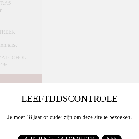
NRAS
r
STREEK
lonnaise
/ ALCOHOL
 14%
€ 32,95
LEEFTIJDSCONTROLE
BESTEL
Je moet 18 jaar of ouder zijn om deze site te bezoeken.
JA, IK BEN 18 JAAR OF OUDER
NEE