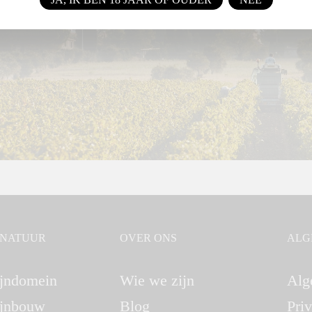
GNATUUR
OVER ONS
ALG
jndomein
Wie we zijn
Alg
jnbouw
Blog
Pri