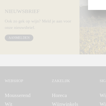
NIEUWSBRIEF
Ook zo gek op wijn? Meld je aan voor
onze nieuwsbrief.
AANMELDEN
WEBSHOP
ZAKELIJK
SI
Mousserend
Horeca
Wi
Wit
Wijnwinkels
Wi