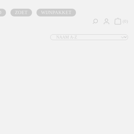
D
ZOET
WIJNPAKKET
0