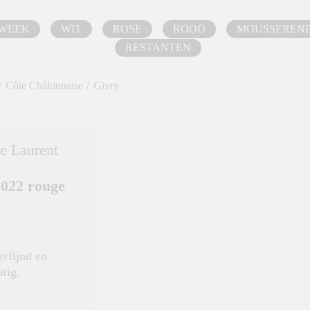
 WEEK
WIT
ROSE
ROOD
MOUSSEREN
RESTANTEN
/
/
Côte Châlonnaise
Givry
e Laurent
2022 rouge
erfijnd en
itig.