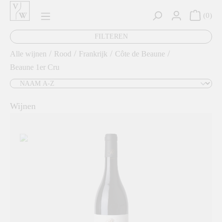
hoofdinhoud
0
FILTEREN
/
/
/
/
Alle wijnen
Rood
Frankrijk
Côte de Beaune
Beaune 1er Cru
Wijnen