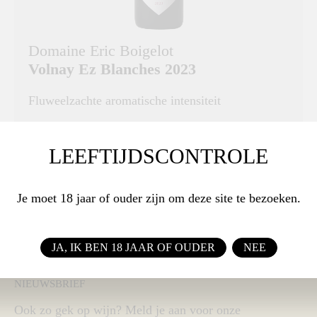
Domaine Eric Boigelot
Volnay Ez Blanches 2023
Fluweelzachte aromatische intensiteit
DRUIVENRAS
Pinot Noir
LEEFTIJDSCONTROLE
€ 44,50
Je moet 18 jaar of ouder zijn om deze site te bezoeken.
BESTEL
JA, IK BEN 18 JAAR OF OUDER
NEE
NIEUWSBRIEF
Ook zo gek op wijn? Meld je aan voor onze