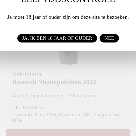
Je moet 18 jaar of ouder zijn om deze site te bezoeken.
JA, IK BEN 18 JAAR OF OUDER
NEE
Valdipiatta
Rosso di Montepulciano 2022
Sappig, fijne tannine en lekkere zuren!
DRUIVENRAS
Canaiolo Nero 15%, Mammolo 5%, Sangiovesse
80%