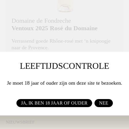
Domaine de Fondreche
Ventoux 2025 Rosé du Domaine
Verrassend goede Rhône-rosé met ‘n knipoogje
naar de Provence.
DRUIVENRAS
LEEFTIJDSCONTROLE
Cinsault, Syrah, Grenache, Mourvedre
Je moet 18 jaar of ouder zijn om deze site te bezoeken.
€ 14,25
BESTEL
JA, IK BEN 18 JAAR OF OUDER
NEE
NIEUWSBRIEF