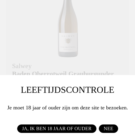
Salwey
Baden Oberrotweil Grauburgunder
2021
LEEFTIJDSCONTROLE
Grauburgunder in Bourgognestijl, licht houtgerijpt
Je moet 18 jaar of ouder zijn om deze site te bezoeken.
DRUIVENRAS
Grauburgunder
JA, IK BEN 18 JAAR OF OUDER
NEE
€ 24,25