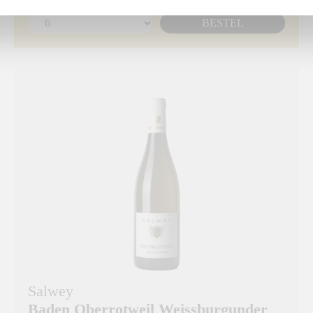
BESTEL
Salwey
Baden Oberrotweil Weissburgunder