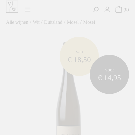
hoofdinhoud
0
/
/
/
/
Alle wijnen
Wit
Duitsland
Mosel
Mosel
component.cms.imageGallery.skipImageGallery
van
€ 18,50
voor
€ 14,95