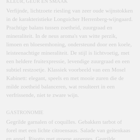
KLEUR, GEUR EN SMAAK
Verfijnde, lichtzoete riesling van zeer oude wijnstokken
in de karakteristieke Longuicher Herrenberg-wijngaard.
Prachtige balans tussen zoetheid, zuurgraad en
mineraliteit. In de neus aroma's van witte perzik,
limoen en bloesemhoning, ondersteund door een koele,
leisteenachtige mineraliteit. De stijl is lichtvoetig, met
een heldere fruitexpressie, levendige zuurgraad en een
subtiel restzoetje. Klassiek voorbeeld van een Mosel
Kabinett: elegant, speels en met mooie zuren die de
milde zoetheid balanceren, wat resulteert in een
verfrissende, niet te zware wijn.
GASTRONOMIE
Gegrilde garnalen of coquilles. Gebakken tarbot of
forel met een lichte citroensaus. Salade van geitenkaas
en appel. Risotto met groene asperges. Gegrilde