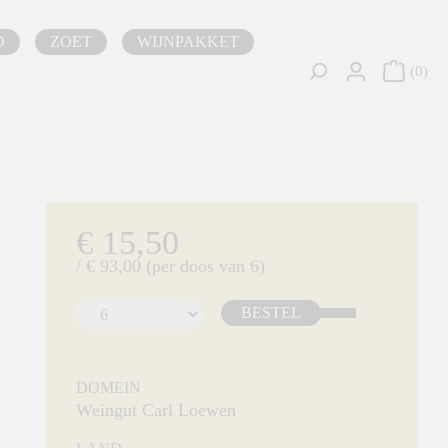
D
ZOET
WIJNPAKKET
0
€ 15,50
/ € 93,00 (per doos van 6)
BESTEL
DOMEIN
Weingut Carl Loewen