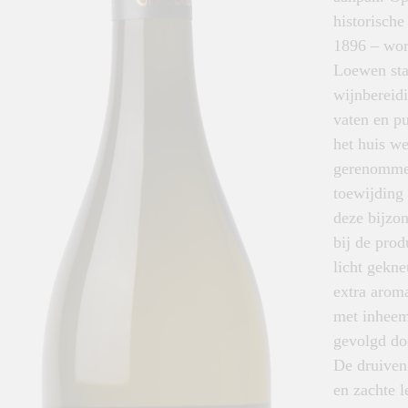
historisch
1896 – wor
Loewen sta
wijnbereidi
vaten en pu
het huis w
gerenommee
toewijding
deze bijzo
bij de pro
licht gekn
extra aroma
met inheems
gevolgd do
De druiven
en zachte l