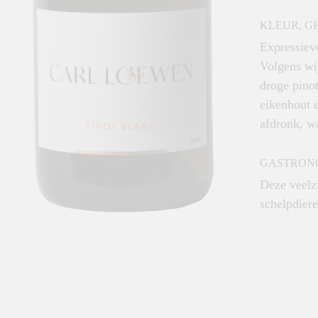
KLEUR, G
Expressiev
Volgens wij
droge pinot
eikenhout e
afdronk, wa
GASTRON
Deze veelzi
schelpdiere