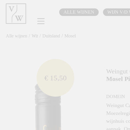
oekopdracht
Ga naar de hoofdnavigatie
ALLE WIJNEN
WIJN V/D
/
/
/
Alle wijnen
Wit
Duitsland
Mosel
component.cms.imageGallery.skipImageGallery
Weingut
€ 15,50
Mosel Pi
DOMEIN
Weingut Ca
Moezelregio
wijnhuis c
aanpak. Op 