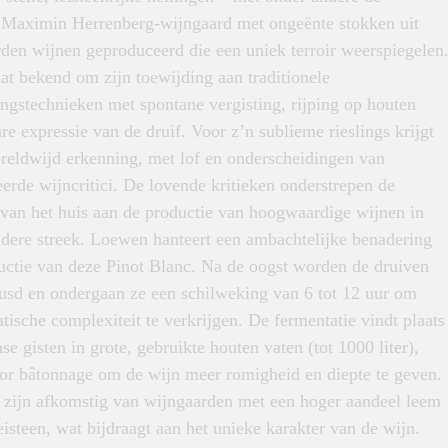
e Maximin Herrenberg-wijngaard met ongeënte stokken uit
den wijnen geproduceerd die een uniek terroir weerspiegelen
at bekend om zijn toewijding aan traditionele
ngstechnieken met spontane vergisting, rijping op houten
re expressie van de druif. Voor z’n sublieme rieslings krijgt
ereldwijd erkenning, met lof en onderscheidingen van
rde wijncritici. De lovende kritieken onderstrepen de
 van het huis aan de productie van hoogwaardige wijnen in
ndere streek. Loewen hanteert een ambachtelijke benadering
ductie van deze Pinot Blanc. Na de oogst worden de druiven
eusd en ondergaan ze een schilweking van 6 tot 12 uur om
tische complexiteit te verkrijgen. De fermentatie vindt plaats
e gisten in grote, gebruikte houten vaten (tot 1000 liter),
or bâtonnage om de wijn meer romigheid en diepte te geven.
 zijn afkomstig van wijngaarden met een hoger aandeel leem
eisteen, wat bijdraagt aan het unieke karakter van de wijn.