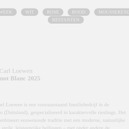
 WEEK
WIT
ROSE
ROOD
MOUSSEREN
RESTANTEN
 Carl Loewen
not Blanc 2025
rl Loewen is een vooraanstaand familiebedrijf in de
 (Duitsland), gespecialiseerd in karaktervolle rieslings. Het
ombineert eeuwenoude traditie met een moderne, natuurlijke
steile, leisteenrijke hellingen – met onder andere de