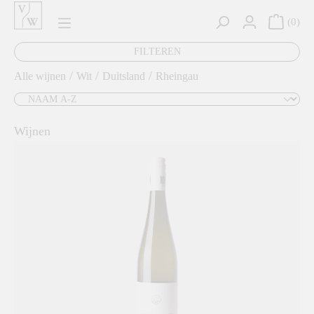
hoofdinhoud
0
FILTEREN
/
/
/
Alle wijnen
Wit
Duitsland
Rheingau
Wijnen