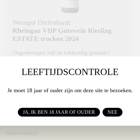
Weingut Diefenhardt
Rheingau VDP Gutswein Riesling
ESTATE trocken 2024
Ongedwongen stijl en vakkundig gemaakt!
DRUIVENRAS
LEEFTIJDSCONTROLE
Riesling
Je moet 18 jaar of ouder zijn om deze site te bezoeken.
€ 14,95
BESTEL
JA, IK BEN 18 JAAR OF OUDER
NEE
NIEUWSBRIEF