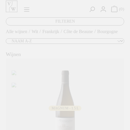
hoofdinhoud
0
FILTEREN
/
/
/
/
Alle wijnen
Wit
Frankrijk
Côte de Beaune
Bourgogne
Wijnen
MAGNUM - 1.5 L