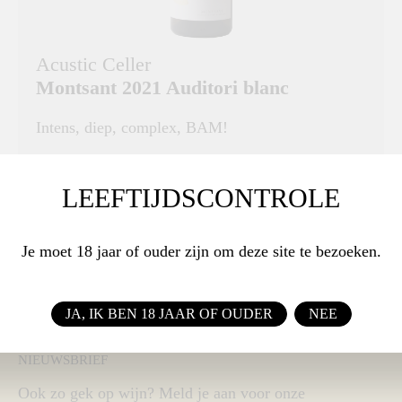
Acustic Celler
Montsant 2021 Auditori blanc
Intens, diep, complex, BAM!
DRUIVENRAS
Grenache, Macabeo en Pansal
LEEFTIJDSCONTROLE
€ 31,50
Je moet 18 jaar of ouder zijn om deze site te bezoeken.
BESTEL
JA, IK BEN 18 JAAR OF OUDER
NEE
NIEUWSBRIEF
Ook zo gek op wijn? Meld je aan voor onze