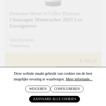
Domaine Henri et Gilles Buisson
Chassagne Montrachet 2023 Les
Enceigneres
DRUIVENRAS
Chardonnay
€ 119,50
BESTEL
Deze website maakt gebruik van cookies om de best
mogelijke ervaring te waarborgen.
Meer informatie...
WEIGEREN
CONFIGUREREN
AANVAARD ALLE COOKIES