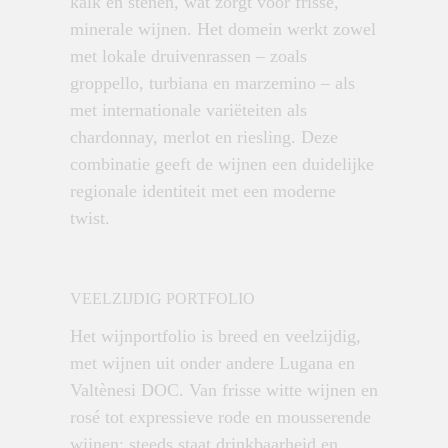
kalk en stenen, wat zorgt voor frisse,
minerale wijnen. Het domein werkt zowel
met lokale druivenrassen – zoals
groppello, turbiana en marzemino – als
met internationale variëteiten als
chardonnay, merlot en riesling. Deze
combinatie geeft de wijnen een duidelijke
regionale identiteit met een moderne
twist.
VEELZIJDIG PORTFOLIO
Het wijnportfolio is breed en veelzijdig,
met wijnen uit onder andere Lugana en
Valtènesi DOC. Van frisse witte wijnen en
rosé tot expressieve rode en mousserende
wijnen: steeds staat drinkbaarheid en