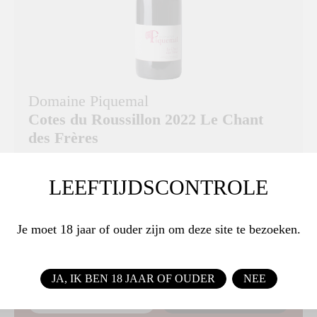
Domaine Piquemal
Cotes du Roussillon 2022 Le Chant
des Frères
Rood fruit, kirsch, rokerig toontje. Structuur door
LEEFTIJDSCONTROLE
de rijping op eiken.
DRUIVENRAS
Je moet 18 jaar of ouder zijn om deze site te bezoeken.
50% Syrah en 50% Grenache
€ 14,25
JA, IK BEN 18 JAAR OF OUDER
NEE
BESTEL