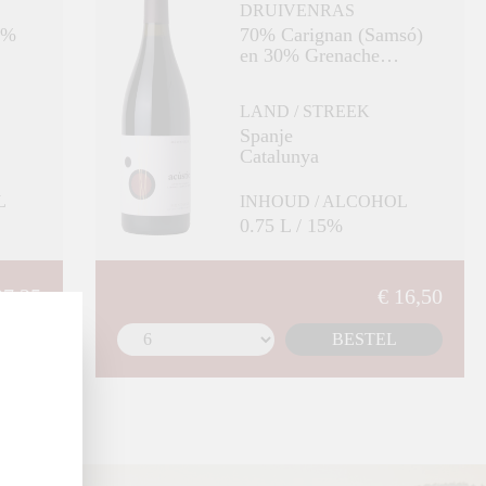
DRUIVENRAS
70% Carignan (Samsó)
en 30% Grenache
(Garnatxa)
LAND / STREEK
Spanje
Catalunya
L
INHOUD / ALCOHOL
0.75 L / 15%
27,25
€ 16,50
BESTEL