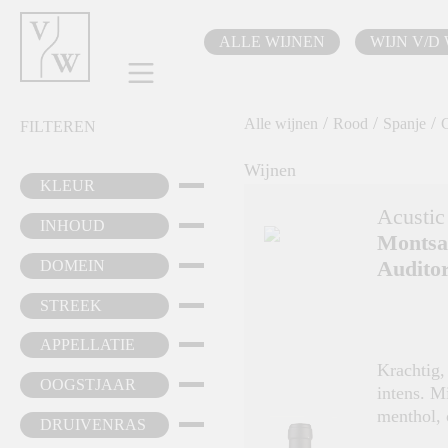
oekopdracht
Ga naar de hoofdnavigatie
ALLE WIJNEN
WIJN V/D
/
/
/
Alle wijnen
Rood
Spanje
FILTEREN
Wijnen
KLEUR
Acustic
INHOUD
Montsa
Auditor
DOMEIN
STREEK
APPELLATIE
Krachtig,
OOGSTJAAR
intens. M
menthol, 
DRUIVENRAS