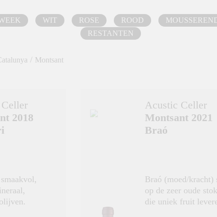
 WEEK
WIT
ROSE
ROOD
MOUSSEREN
RESTANTEN
/
Catalunya
Montsant
 Celler
Acustic Celler
nt 2018
Montsant 2021
i
Braó
 smaakvol,
Braó (moed/kracht) 
ineraal,
op de zeer oude sto
olijven.
die uniek fruit lever