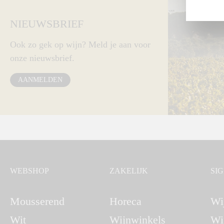
NIEUWSBRIEF
Ook zo gek op wijn? Meld je aan voor
onze nieuwsbrief.
AANMELDEN
WEBSHOP
ZAKELIJK
SI
Mousserend
Horeca
Wi
Wit
Wijnwinkels
Wi