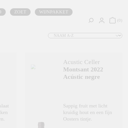
D
ZOET
WIJNPAKKET
0
Acustic Celler
Montsant 2022
Acústic negre
slaat
Sappig fruit met licht
kken
kruidig hout en een fijn
en.
Oosters tintje.