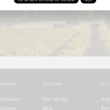
GNATUUR
OVER ONS
ALG
jndomein
Wie we zijn
Alg
jnbouw
Blog
Pri