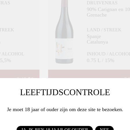
NRAS
DRUIVENRAS
90% Carignan en 10%
Grenache
STREEK
LAND / STREEK
Spanje
a
Catalunya
/ ALCOHOL
INHOUD / ALCOHO
15,5%
0.75 L / 15%
€ 49,50
€ 
LEEFTIJDSCONTROLE
BESTEL
BESTEL
Je moet 18 jaar of ouder zijn om deze site te bezoeken.
JA, IK BEN 18 JAAR OF OUDER
NEE