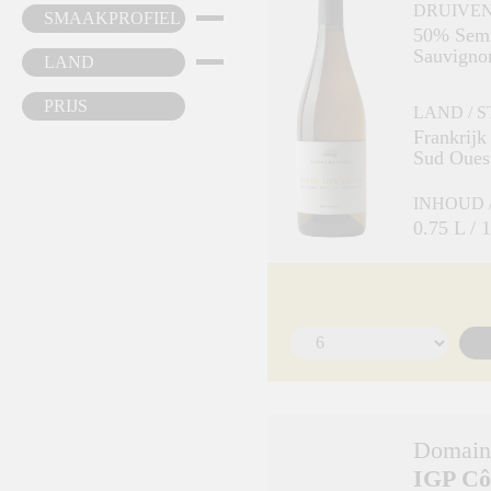
DRUIVE
SMAAKPROFIEL
50% Semi
Sauvigno
LAND
Muscadel
PRIJS
LAND / 
Frankrijk
Sud Oues
INHOUD 
0.75 L /
Domain
IGP Cô