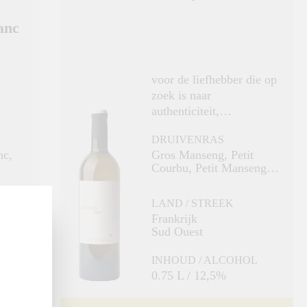
anc
voor de liefhebber die op
zoek is naar
authenticiteit,
complexiteit en finesse
DRUIVENRAS
buiten de gebaande
nc,
Gros Manseng, Petit
paden.
Courbu, Petit Manseng,
Camaralet
LAND / STREEK
Frankrijk
Sud Ouest
L
INHOUD / ALCOHOL
0.75 L / 12,5%