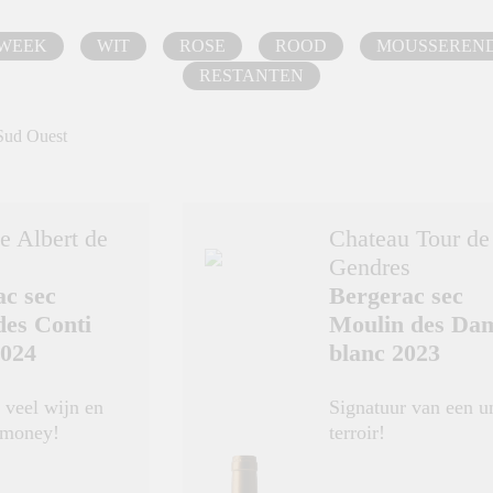
 WEEK
WIT
ROSE
ROOD
MOUSSEREN
RESTANTEN
Sud Ouest
 Albert de
Chateau Tour de
Gendres
ac sec
Bergerac sec
des Conti
Moulin des Da
2024
blanc 2023
, veel wijn en
Signatuur van een u
 money!
terroir!