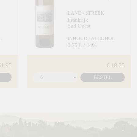
LAND / STREEK
Frankrijk
Sud Ouest
L
INHOUD / ALCOHOL
0.75 L / 14%
51,95
€ 18,25
BESTEL