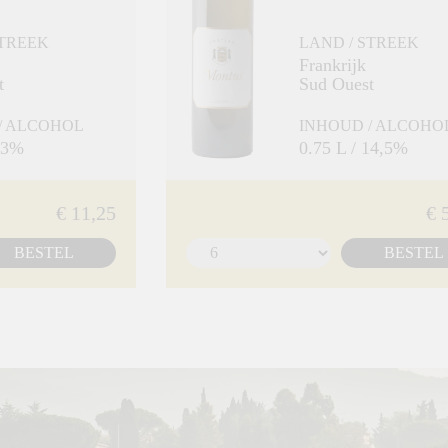
STREEK
LAND / STREEK
Frankrijk
t
Sud Ouest
/ ALCOHOL
INHOUD / ALCOHO
 13%
0.75 L / 14,5%
€ 11,25
€ 
BESTEL
BESTEL