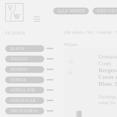
oekopdracht
Ga naar de hoofdnavigatie
ALLE WIJNEN
WIJN V/D
/
/
/
Alle wijnen
Wit
Frankrijk
FILTEREN
Wijnen
KLEUR
Domaine
INHOUD
Conti
Berger
DOMEIN
Cuvée 
STREEK
Blanc 
APPELLATIE
Zachtrijp
OOGSTJAAR
value for
DRUIVENRAS