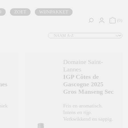
D
ZOET
WIJNPAKKET
0
Domaine Saint-
Lannes
IGP Côtes de
mes
Gascogne 2025
Gros Manseng Sec
niek
Fris en aromatisch.
Intens en rijp.
Verkwikkend en sappig.