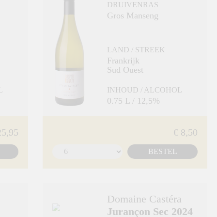
DRUIVENRAS
Gros Manseng
LAND / STREEK
Frankrijk
Sud Ouest
L
INHOUD / ALCOHOL
0.75 L / 12,5%
25,95
€ 8,50
BESTEL
Domaine Castéra
Jurançon Sec 2024