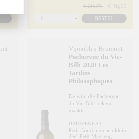
14,95
€ 20,75
€ 16,60
BESTEL
ont
Vignobles Brumont
Pacherenc du Vic-
Bilh 2020 Les
Jardins
Philosophiques
De wijn die Pacherenc
du Vic-Bihl bekend
maakte.
DRUIVENRAS
Petit Courbu en een klein
deel Petit Manseng