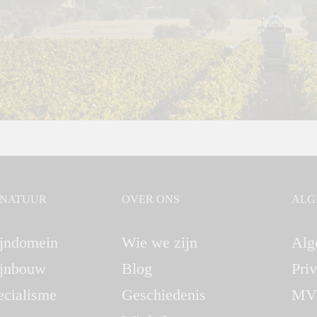
GNATUUR
OVER ONS
ALG
jndomein
Wie we zijn
Alg
jnbouw
Blog
Pri
ecialisme
Geschiedenis
MV