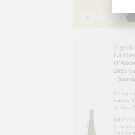
Vignob
La Gas
D'Alai
2025 G
- Sauvi
De Sauvig
voor de f
de Gros 
lengte, s
DRUIVE
evenwich
Gros man
Sauvigno