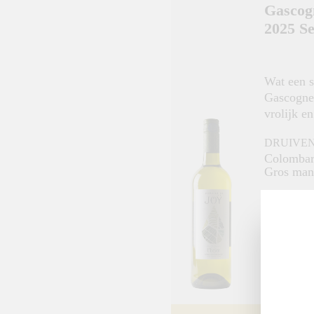
Gascog
2025 S
Wat een 
Gascogne 
vrolijk e
DRUIVE
Colombar
Gros man
Sauvigno
LAND / 
Frankrijk
Sud Oues
INHOUD 
0.75 L / 