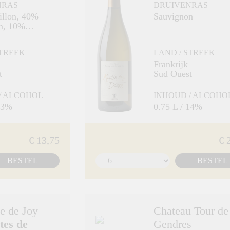
NRAS
DRUIVENRAS
llon, 40%
Sauvignon
n, 10%
le
STREEK
LAND / STREEK
Frankrijk
t
Sud Ouest
/ ALCOHOL
INHOUD / ALCOHO
 13%
0.75 L / 14%
€ 13,75
€ 
BESTEL
BESTEL
e de Joy
Chateau Tour de
tes de
Gendres